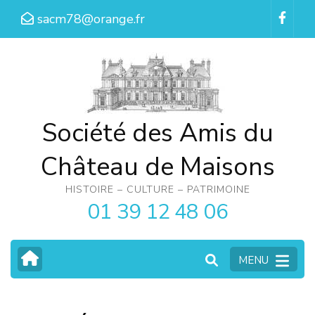
Aller
sacm78@orange.fr
au
contenu
(Pressez
Entrée)
Société des Amis du
Château de Maisons
HISTOIRE – CULTURE – PATRIMOINE
01 39 12 48 06
MENU