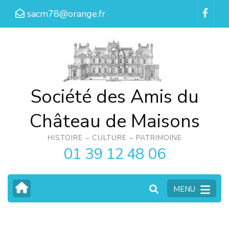
Aller
sacm78@orange.fr
au
contenu
(Pressez
Entrée)
Société des Amis du
Château de Maisons
HISTOIRE – CULTURE – PATRIMOINE
01 39 12 48 06
MENU