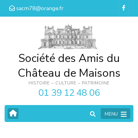
Aller
sacm78@orange.fr
au
contenu
(Pressez
Entrée)
Société des Amis du
Château de Maisons
HISTOIRE – CULTURE – PATRIMOINE
01 39 12 48 06
MENU