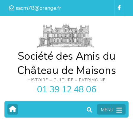
Aller
sacm78@orange.fr
au
contenu
(Pressez
Entrée)
Société des Amis du
Château de Maisons
HISTOIRE – CULTURE – PATRIMOINE
01 39 12 48 06
MENU