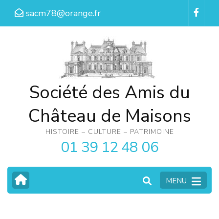
Aller
sacm78@orange.fr
au
contenu
(Pressez
Entrée)
Société des Amis du
Château de Maisons
HISTOIRE – CULTURE – PATRIMOINE
01 39 12 48 06
MENU