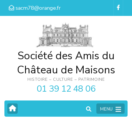
Aller
sacm78@orange.fr
au
contenu
(Pressez
Entrée)
Société des Amis du
Château de Maisons
HISTOIRE – CULTURE – PATRIMOINE
01 39 12 48 06
MENU