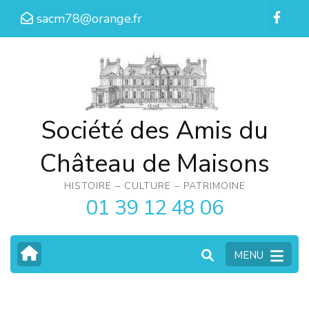
Aller
sacm78@orange.fr
au
contenu
(Pressez
Entrée)
Société des Amis du
Château de Maisons
HISTOIRE – CULTURE – PATRIMOINE
01 39 12 48 06
MENU