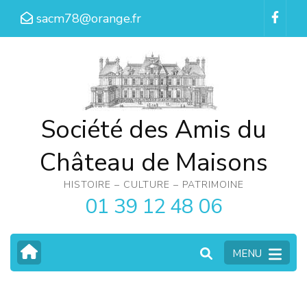
Aller
sacm78@orange.fr
au
contenu
(Pressez
Entrée)
Société des Amis du
Château de Maisons
HISTOIRE – CULTURE – PATRIMOINE
01 39 12 48 06
MENU