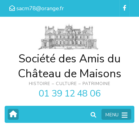
Aller
sacm78@orange.fr
au
contenu
(Pressez
Entrée)
Société des Amis du
Château de Maisons
HISTOIRE – CULTURE – PATRIMOINE
01 39 12 48 06
MENU