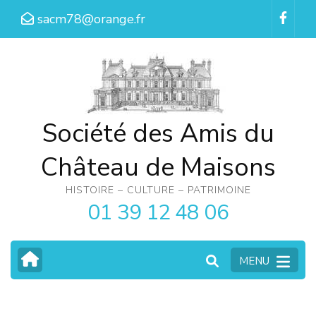
Aller
sacm78@orange.fr
au
contenu
(Pressez
Entrée)
Société des Amis du
Château de Maisons
HISTOIRE – CULTURE – PATRIMOINE
01 39 12 48 06
MENU