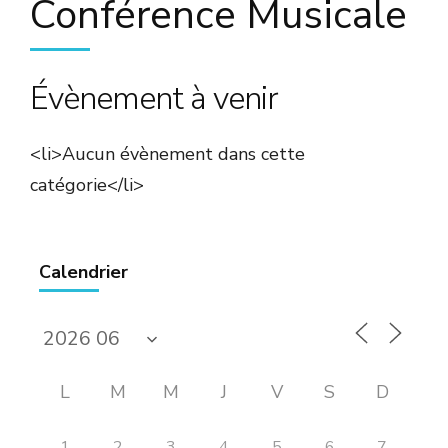
Conférence Musicale
Évènement à venir
<li>Aucun évènement dans cette
catégorie</li>
Calendrier
L
M
M
J
V
S
D
1
2
3
4
5
6
7