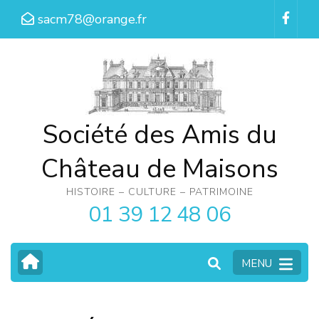
Aller
sacm78@orange.fr
au
contenu
(Pressez
Entrée)
Société des Amis du
Château de Maisons
HISTOIRE – CULTURE – PATRIMOINE
01 39 12 48 06
MENU