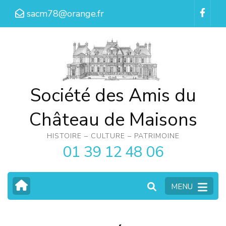
Aller
sacm78@orange.fr
au
contenu
(Pressez
Entrée)
Société des Amis du
Château de Maisons
HISTOIRE – CULTURE – PATRIMOINE
01 39 12 48 06
MENU