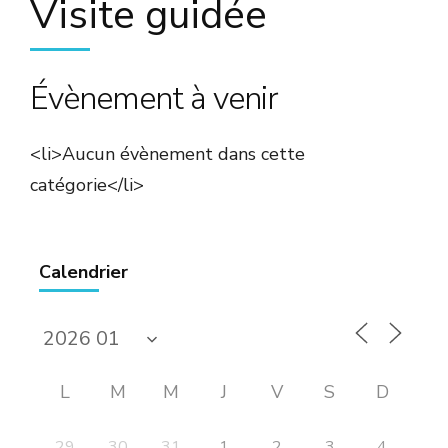
Visite guidée
Évènement à venir
<li>Aucun évènement dans cette
catégorie</li>
Calendrier
L
M
M
J
V
S
D
29
30
31
1
2
3
4