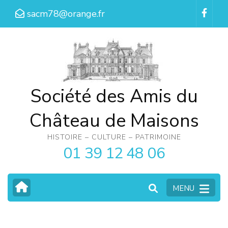
Aller
sacm78@orange.fr
au
contenu
(Pressez
Entrée)
Société des Amis du
Château de Maisons
HISTOIRE – CULTURE – PATRIMOINE
01 39 12 48 06
MENU