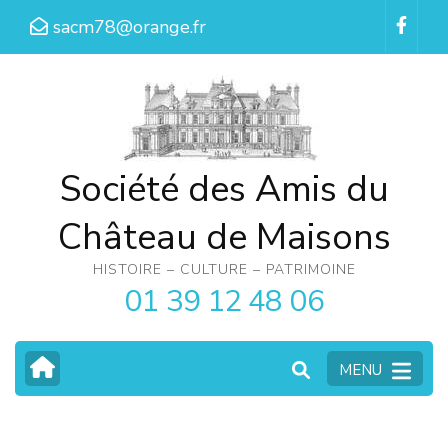
Aller
sacm78@orange.fr
au
contenu
(Pressez
Entrée)
Société des Amis du
Château de Maisons
HISTOIRE – CULTURE – PATRIMOINE
01 39 12 48 06
MENU