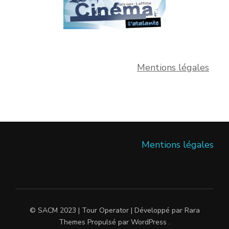
Mentions légales
Mentions légales
© SACM 2023 |
Tour Operator | Développé par
Rara
Themes
Propulsé par
WordPress
.