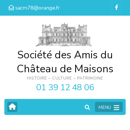
Aller
sacm78@orange.fr
au
contenu
(Pressez
Entrée)
Société des Amis du
Château de Maisons
HISTOIRE – CULTURE – PATRIMOINE
01 39 12 48 06
MENU