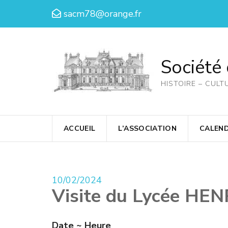
Aller
sacm78@orange.fr
au
contenu
(Pressez
Société
Entrée)
HISTOIRE – CULT
ACCUEIL
L’ASSOCIATION
CALEND
10/02/2024
Visite du Lycée HEN
Date ~ Heure