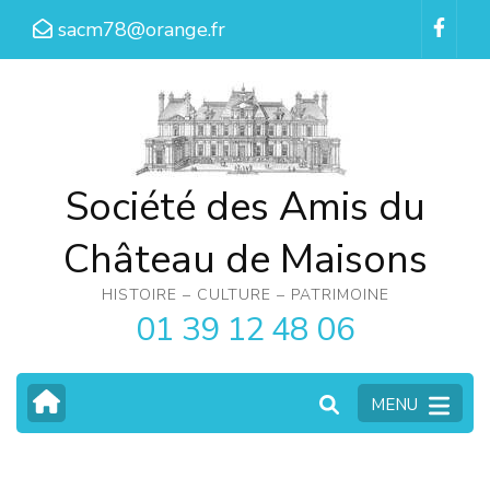
Aller
sacm78@orange.fr
au
contenu
(Pressez
Entrée)
Société des Amis du
Château de Maisons
HISTOIRE – CULTURE – PATRIMOINE
01 39 12 48 06
MENU