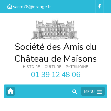
Aller
sacm78@orange.fr
au
contenu
(Pressez
Entrée)
Société des Amis du
Château de Maisons
HISTOIRE – CULTURE – PATRIMOINE
01 39 12 48 06
MENU