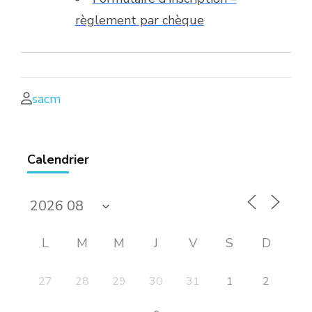
règlement par chèque
sacm
Calendrier
L
M
M
J
V
S
D
27
28
29
30
31
1
2