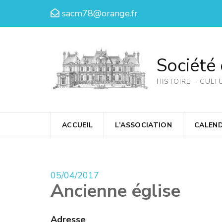
Aller
sacm78@orange.fr
au
contenu
(Pressez
Société
Entrée)
HISTOIRE – CULT
ACCUEIL
L’ASSOCIATION
CALEND
05/04/2017
Ancienne église
Adresse