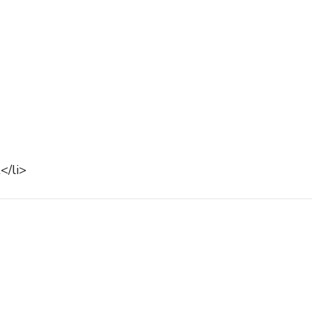
</li>