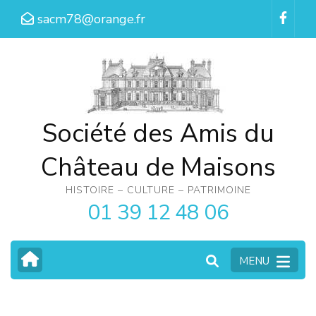
Aller
sacm78@orange.fr
au
contenu
(Pressez
Entrée)
Société des Amis du
Château de Maisons
HISTOIRE – CULTURE – PATRIMOINE
01 39 12 48 06
MENU