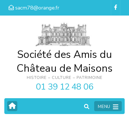
Aller
sacm78@orange.fr
au
contenu
(Pressez
Entrée)
Société des Amis du
Château de Maisons
HISTOIRE – CULTURE – PATRIMOINE
01 39 12 48 06
MENU