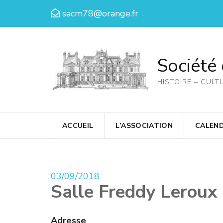
Aller
sacm78@orange.fr
au
contenu
(Pressez
Société
Entrée)
HISTOIRE – CULT
ACCUEIL
L’ASSOCIATION
CALEND
03/09/2018
Salle Freddy Leroux
Adresse