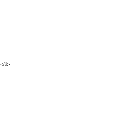
</li>