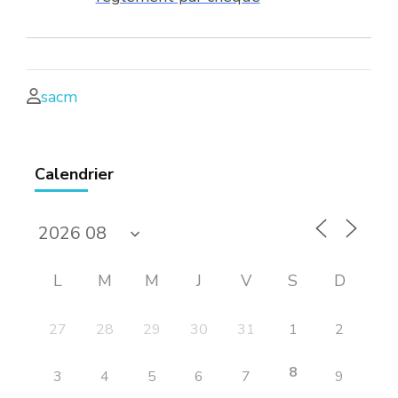
sacm
Calendrier
L
M
M
J
V
S
D
27
28
29
30
31
1
2
8
3
4
5
6
7
9