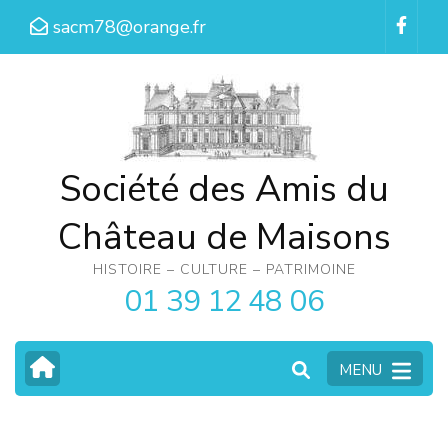
Aller
sacm78@orange.fr
au
contenu
(Pressez
Entrée)
Société des Amis du
Château de Maisons
HISTOIRE – CULTURE – PATRIMOINE
01 39 12 48 06
MENU