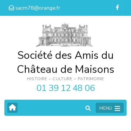
Aller
sacm78@orange.fr
au
contenu
(Pressez
Entrée)
Société des Amis du
Château de Maisons
HISTOIRE – CULTURE – PATRIMOINE
01 39 12 48 06
MENU