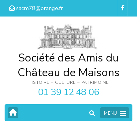
Aller
sacm78@orange.fr
au
contenu
(Pressez
Entrée)
Société des Amis du
Château de Maisons
HISTOIRE – CULTURE – PATRIMOINE
01 39 12 48 06
MENU