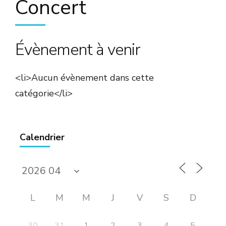
Concert
Évènement à venir
<li>Aucun évènement dans cette
catégorie</li>
Calendrier
L
M
M
J
V
S
D
30
31
1
2
3
4
5