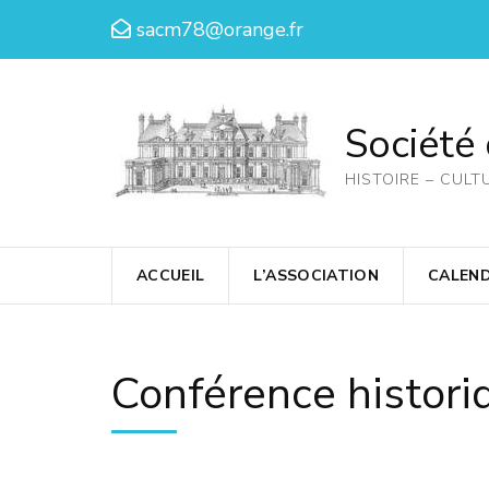
Aller
sacm78@orange.fr
au
contenu
(Pressez
Société
Entrée)
HISTOIRE – CULT
ACCUEIL
L’ASSOCIATION
CALEND
Conférence histori