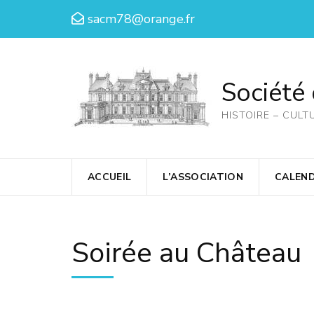
Aller
sacm78@orange.fr
au
contenu
(Pressez
Société
Entrée)
HISTOIRE – CULT
ACCUEIL
L’ASSOCIATION
CALEND
Soirée au Château