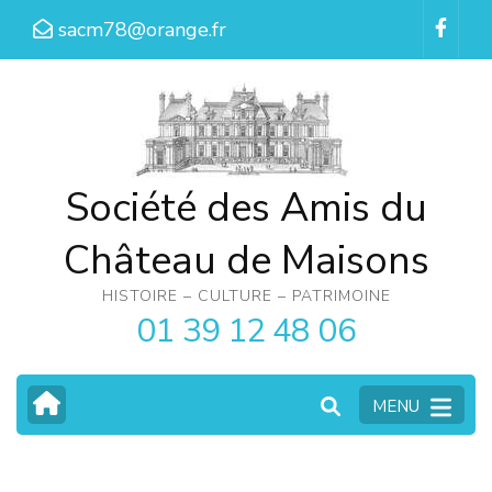
Aller
sacm78@orange.fr
au
contenu
(Pressez
Entrée)
Société des Amis du
Château de Maisons
HISTOIRE – CULTURE – PATRIMOINE
01 39 12 48 06
MENU