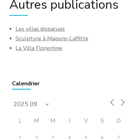
Autres publications
Les villas disparues
Sculpture à Maisons-Laffitte
La Villa Florentine
Calendrier
L
M
M
J
V
S
D
1
2
3
4
5
6
7