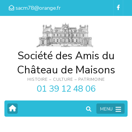
Aller
sacm78@orange.fr
au
contenu
(Pressez
Entrée)
Société des Amis du
Château de Maisons
HISTOIRE – CULTURE – PATRIMOINE
01 39 12 48 06
MENU