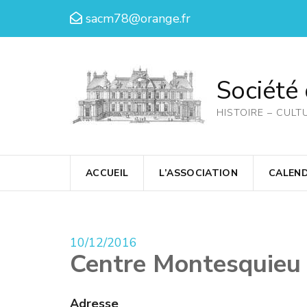
Aller
sacm78@orange.fr
au
contenu
(Pressez
Société
Entrée)
HISTOIRE – CULT
ACCUEIL
L’ASSOCIATION
CALEND
10/12/2016
Centre Montesquieu
Adresse