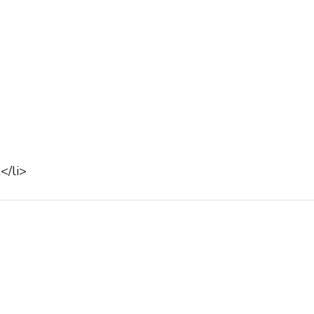
</li>