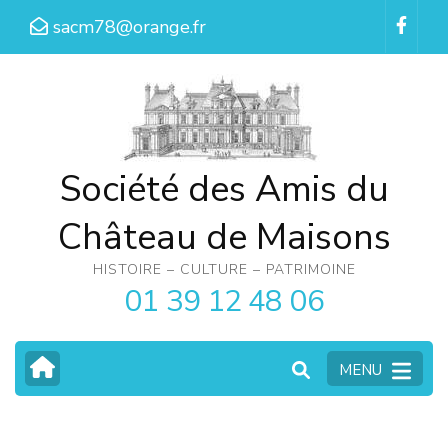
Aller
sacm78@orange.fr
au
contenu
(Pressez
Entrée)
Société des Amis du
Château de Maisons
HISTOIRE – CULTURE – PATRIMOINE
01 39 12 48 06
MENU