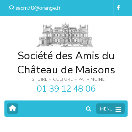
Aller
sacm78@orange.fr
au
contenu
(Pressez
Entrée)
Société des Amis du
Château de Maisons
HISTOIRE – CULTURE – PATRIMOINE
01 39 12 48 06
MENU