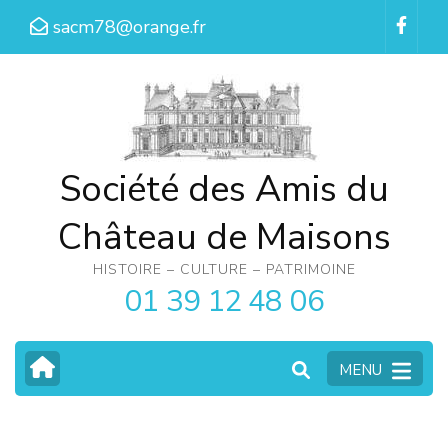
Aller
sacm78@orange.fr
au
contenu
(Pressez
Entrée)
Société des Amis du
Château de Maisons
HISTOIRE – CULTURE – PATRIMOINE
01 39 12 48 06
MENU