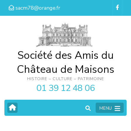
Aller
sacm78@orange.fr
au
contenu
(Pressez
Entrée)
Société des Amis du
Château de Maisons
HISTOIRE – CULTURE – PATRIMOINE
01 39 12 48 06
MENU