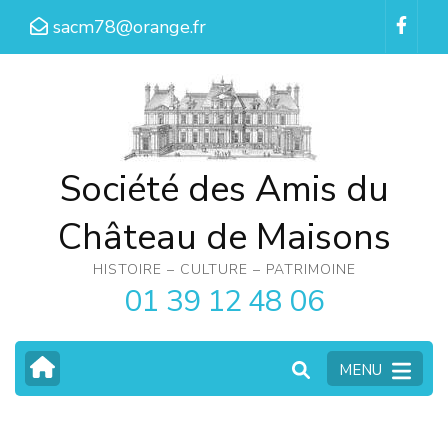
Aller
sacm78@orange.fr
au
contenu
(Pressez
Entrée)
Société des Amis du
Château de Maisons
HISTOIRE – CULTURE – PATRIMOINE
01 39 12 48 06
MENU