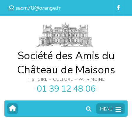
Aller
sacm78@orange.fr
au
contenu
(Pressez
Entrée)
Société des Amis du
Château de Maisons
HISTOIRE – CULTURE – PATRIMOINE
01 39 12 48 06
MENU