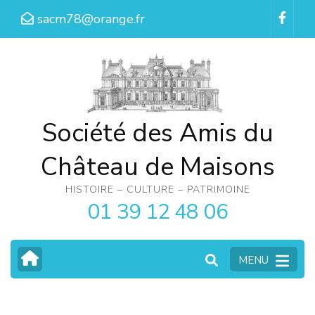
Aller
sacm78@orange.fr
au
contenu
(Pressez
Entrée)
Société des Amis du
Château de Maisons
HISTOIRE – CULTURE – PATRIMOINE
01 39 12 48 06
MENU