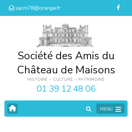
Aller
sacm78@orange.fr
au
contenu
(Pressez
Entrée)
Société des Amis du
Château de Maisons
HISTOIRE – CULTURE – PATRIMOINE
01 39 12 48 06
MENU