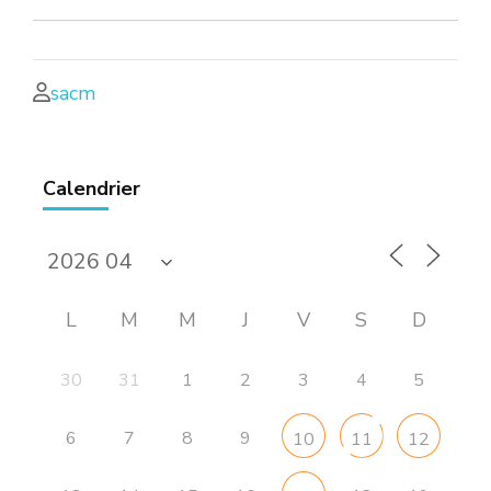
sacm
Calendrier
L
M
M
J
V
S
D
30
31
1
2
3
4
5
6
7
8
9
10
11
12