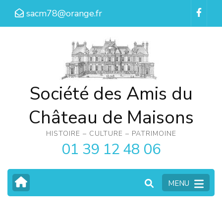
Aller
sacm78@orange.fr
au
contenu
(Pressez
Entrée)
Société des Amis du
Château de Maisons
HISTOIRE – CULTURE – PATRIMOINE
01 39 12 48 06
MENU