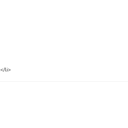
</li>