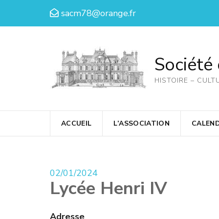
Aller
sacm78@orange.fr
au
contenu
(Pressez
Société
Entrée)
HISTOIRE – CULT
ACCUEIL
L’ASSOCIATION
CALEND
02/01/2024
Lycée Henri IV
Adresse