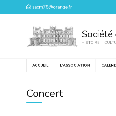
Aller
sacm78@orange.fr
au
contenu
(Pressez
Société
Entrée)
HISTOIRE – CULT
ACCUEIL
L’ASSOCIATION
CALEND
Concert