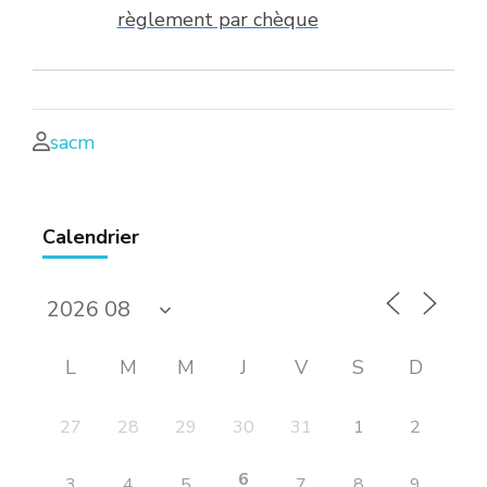
règlement par chèque
sacm
Calendrier
L
M
M
J
V
S
D
27
28
29
30
31
1
2
6
3
4
5
7
8
9