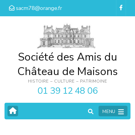
Aller
sacm78@orange.fr
au
contenu
(Pressez
Entrée)
Société des Amis du
Château de Maisons
HISTOIRE – CULTURE – PATRIMOINE
01 39 12 48 06
MENU