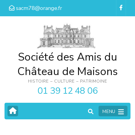
Aller
sacm78@orange.fr
au
contenu
(Pressez
Entrée)
Société des Amis du
Château de Maisons
HISTOIRE – CULTURE – PATRIMOINE
01 39 12 48 06
MENU