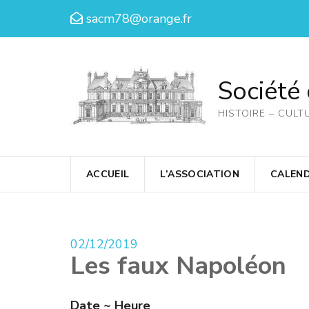
Aller
sacm78@orange.fr
au
contenu
(Pressez
Société
Entrée)
HISTOIRE – CULT
ACCUEIL
L’ASSOCIATION
CALEND
02/12/2019
Les faux Napoléon
Date ~ Heure