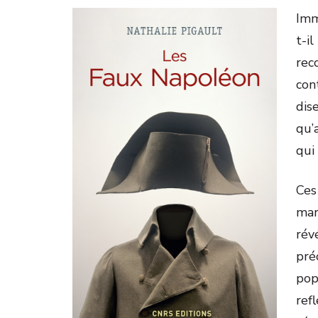
Imm
t-i
rec
con
dis
qu’a
qui
Ces
mar
rév
pré
pop
ref