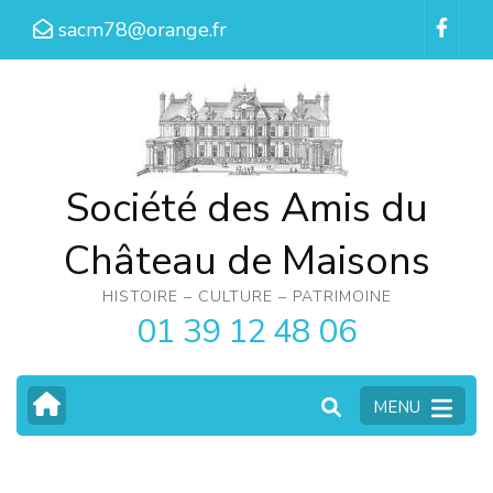
Aller
sacm78@orange.fr
au
contenu
(Pressez
Entrée)
Société des Amis du
Château de Maisons
HISTOIRE – CULTURE – PATRIMOINE
01 39 12 48 06
MENU