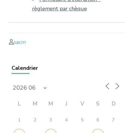
règlement par chèque
sacm
Calendrier
L
M
M
J
V
S
D
1
2
3
4
5
6
7