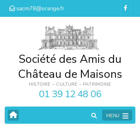
Aller
sacm78@orange.fr
au
contenu
(Pressez
Entrée)
Société des Amis du
Château de Maisons
HISTOIRE – CULTURE – PATRIMOINE
01 39 12 48 06
MENU