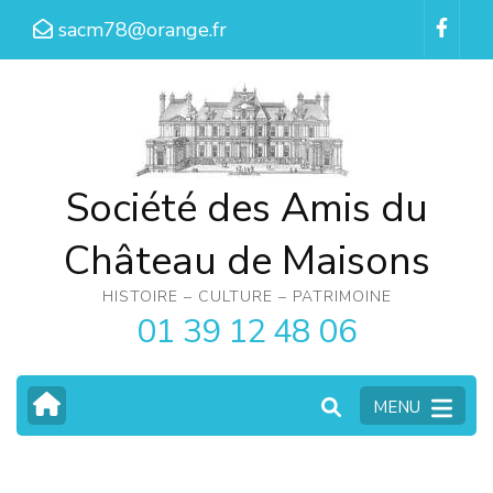
Aller
sacm78@orange.fr
au
contenu
(Pressez
Entrée)
Société des Amis du
Château de Maisons
HISTOIRE – CULTURE – PATRIMOINE
01 39 12 48 06
MENU