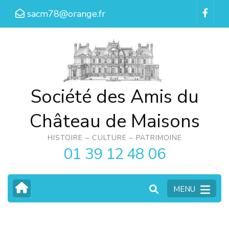
Aller
sacm78@orange.fr
au
contenu
(Pressez
Entrée)
Société des Amis du
Château de Maisons
HISTOIRE – CULTURE – PATRIMOINE
01 39 12 48 06
MENU