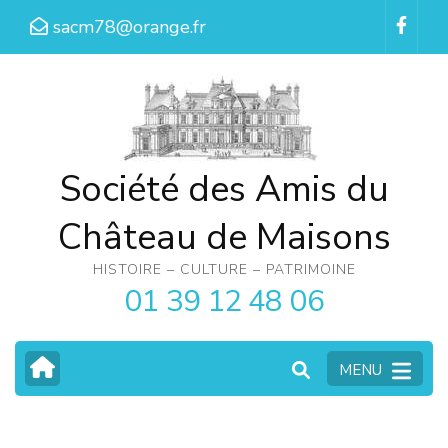
Aller
sacm78@orange.fr
au
contenu
(Pressez
Entrée)
Société des Amis du
Château de Maisons
HISTOIRE – CULTURE – PATRIMOINE
01 39 12 48 06
MENU