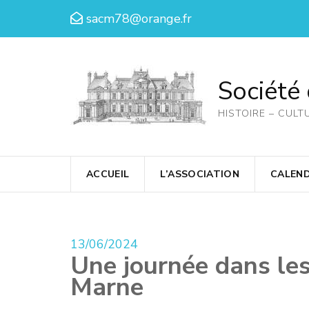
Aller
sacm78@orange.fr
au
contenu
(Pressez
Société
Entrée)
HISTOIRE – CULT
ACCUEIL
L’ASSOCIATION
CALEND
13/06/2024
Une journée dans les
Marne