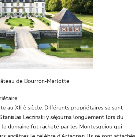
Château de Bourron-Marlotte
iétaire
 au XII è siècle. Différents propriétaires se sont
 Stanislas Leczinski y séjourna longuement lors du
8 le domaine fut racheté par les Montesquiou qui
s ancêtres le célèbre d’Artagnan. Ils se sont attachés